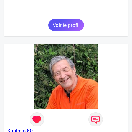
Voir le profil
Koolmax60