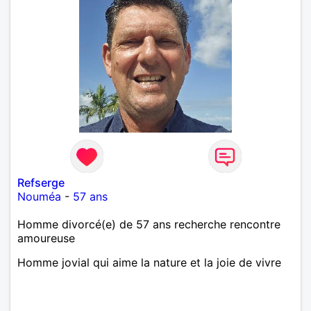
🌹
Refserge
Nouméa
-
57 ans
Homme divorcé(e) de 57 ans recherche rencontre
amoureuse
Homme jovial qui aime la nature et la joie de vivre