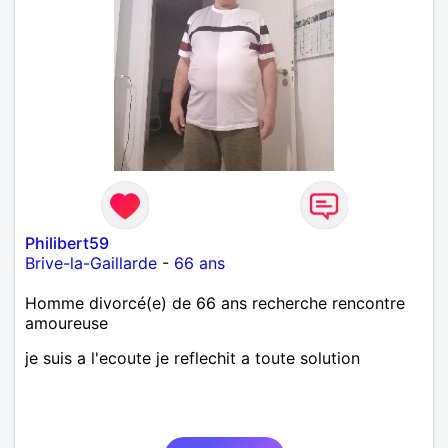
Philibert59
Brive-la-Gaillarde
-
66 ans
Homme divorcé(e) de 66 ans recherche rencontre
amoureuse
je suis a l'ecoute je reflechit a toute solution