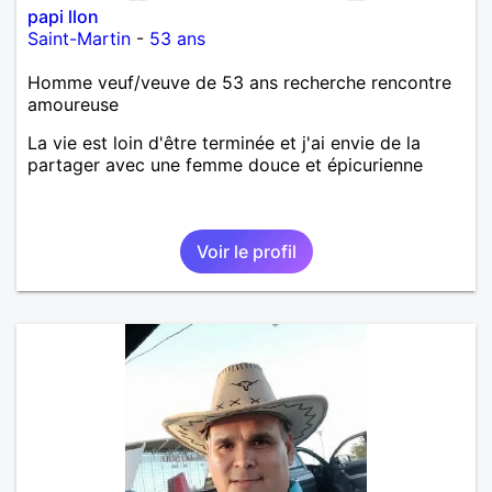
papi llon
Saint-Martin
-
53 ans
Homme veuf/veuve de 53 ans recherche rencontre
amoureuse
La vie est loin d'être terminée et j'ai envie de la
partager avec une femme douce et épicurienne
Voir le profil