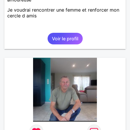
Je voudrai rencontrer une femme et renforcer mon
cercle d amis
Voir le profil