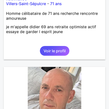
Villers-Saint-Sépulcre
-
71 ans
Homme célibataire de 71 ans recherche rencontre
amoureuse
je m'appelle didier 69 ans retraite optimiste actif
essaye de garder l esprit jeune
Voir le profil