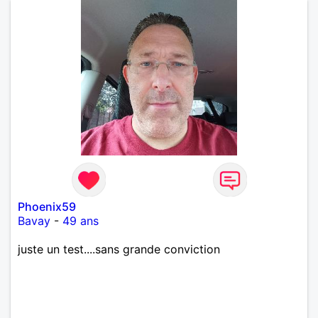
Phoenix59
Bavay
-
49 ans
juste un test....sans grande conviction