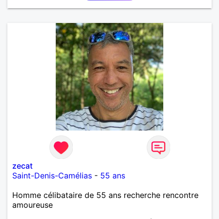
zecat
Saint-Denis-Camélias
-
55 ans
Homme célibataire de 55 ans recherche rencontre
amoureuse