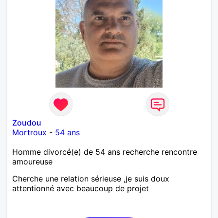
Zoudou
Mortroux
-
54 ans
Homme divorcé(e) de 54 ans recherche rencontre
amoureuse
Cherche une relation sérieuse ,je suis doux
attentionné avec beaucoup de projet