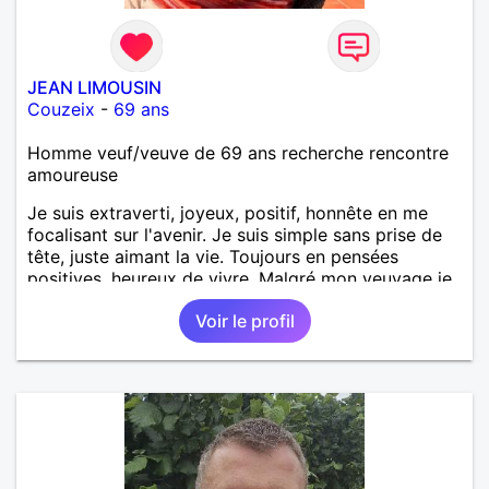
JEAN LIMOUSIN
Couzeix
-
69 ans
Homme veuf/veuve de 69 ans recherche rencontre
amoureuse
Je suis extraverti, joyeux, positif, honnête en me
focalisant sur l'avenir. Je suis simple sans prise de
tête, juste aimant la vie. Toujours en pensées
positives, heureux de vivre. Malgré mon veuvage je
me tourne vers l'avenir pour une deuxième vie
Voir le profil
intense, remplie de joie, de tendresse et pourquoi
pas par la suite d'amour. Déjà dans un premier
temps, se connaître, puis s'apprécier et ensuite
l'avenir nous le dira N'ayez pas peur du niveau
d'étude, je ne me prends pas la tête sur ce niveau.
Mon meilleurs diplôme étant le CEP certificat
d'étude primaire. Avec ce diplôme on sait que je
sais lire, écrire et compter. En raison de mes