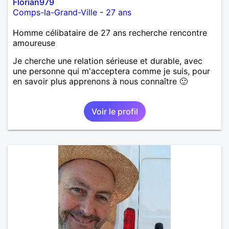
Florian979
Comps-la-Grand-Ville
-
27 ans
Homme célibataire de 27 ans recherche rencontre
amoureuse
Je cherche une relation sérieuse et durable, avec
une personne qui m'acceptera comme je suis, pour
en savoir plus apprenons à nous connaître 🙂
Voir le profil