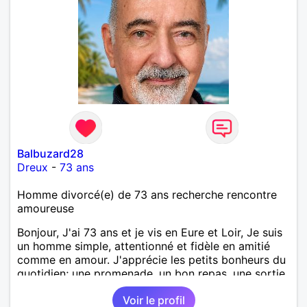
Balbuzard28
Dreux
-
73 ans
Homme divorcé(e) de 73 ans recherche rencontre
amoureuse
Bonjour, J'ai 73 ans et je vis en Eure et Loir, Je suis
un homme simple, attentionné et fidèle en amitié
comme en amour. J'apprécie les petits bonheurs du
quotidien; une promenade, un bon repas, une sortie,
une discision agréable ou un moment de détente à
Voir le profil
deux. Je souhaite rencontrer une femme douce,