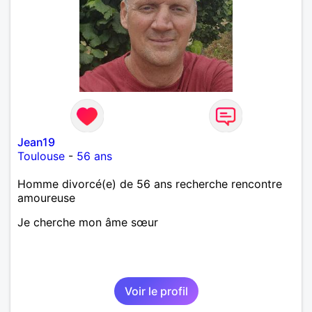
principes je ne corresponds pas avec les
demoiselles approchant les moins de 60 ans
Jean19
Toulouse
-
56 ans
Homme divorcé(e) de 56 ans recherche rencontre
amoureuse
Je cherche mon âme sœur
Voir le profil