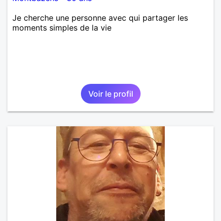
Je cherche une personne avec qui partager les
moments simples de la vie
Voir le profil