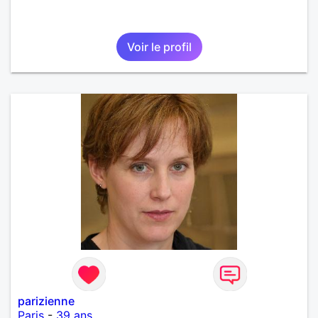
Voir le profil
parizienne
Paris
-
39 ans