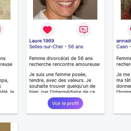
Laure 1969
annad
Selles-sur-Cher
-
56 ans
Caen
ans
Femme divorcé(e) de 56 ans
Femme
ureuse
recherche rencontre amoureuse
recher
Je suis une femme posée,
Je me 
mpa,
tendre, avec des valeurs. Je
ma têt
s
souhaite trouver quelqu'un de
donne
télé, le
bien, par l'intermédiaire de ce
l'homm
site, pour une relation sérieuse.
Voir le profil
es et