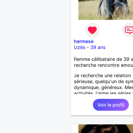
hermese
Uzès
-
39 ans
Femme célibataire de 39 
recherche rencontre amo
Je recherche une relation
sérieuse, quelqu'un de sy
dynamique, généreux. Me
activités, j'aime les séries 
cinéma, lire, voyager, se
Voir le profil
promener, visiter les musé
plus.