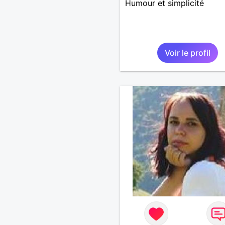
Humour et simplicité
Voir le profil