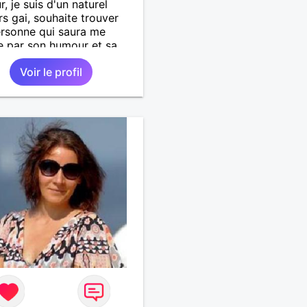
r, je suis d'un naturel
rs gai, souhaite trouver
rsonne qui saura me
e par son humour et sa
té.
Voir le profil