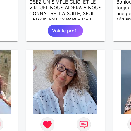
OSEZ UN SIMPLE CLIC, ET LE
Bonjou
VIRTUEL NOUS AIDERA A NOUS
toujou
CONNAITRE, LA SUITE, SEUL
une pe
DEMAIN EST CAPABLE DE L
séduir
ECRIRE; J AIMERAIS
sincéri
Voir le profil
RENCONTRER, LA COMPLICITE,
LE PARTAGE DES BELLES
CHOSES DE LA VIE : BALADES,
VOYAGES EN FRANCE OU
AILLEURS. ETRE A L ECOUTE
DE L AUTRE, ET LA VIE SERA
PLUS BELLE
ENCORE.....................