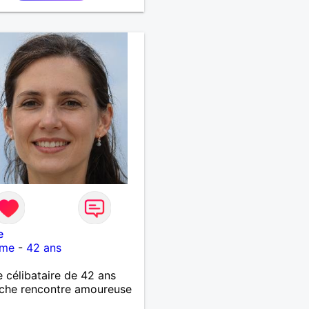
e
ôme
-
42 ans
célibataire de 42 ans
che rencontre amoureuse