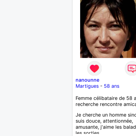
nanounne
Martigues
-
58 ans
Femme célibataire de 58 
recherche rencontre amic
Je cherche un homme sinc
suis douce, attentionnée,
amusante, j'aime les balad
les sorties.