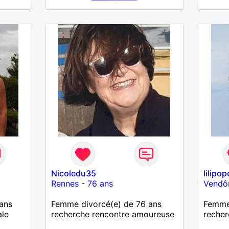
Nicoledu35
lilipop
Rennes
-
76 ans
Vend
ans
Femme divorcé(e) de 76 ans
Femme 
ale
recherche rencontre amoureuse
recher