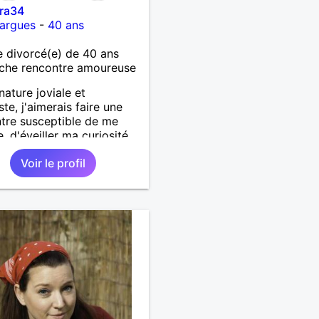
ara34
largues
-
40 ans
 divorcé(e) de 40 ans
che rencontre amoureuse
nature joviale et
ste, j'aimerais faire une
tre susceptible de me
, d'éveiller ma curiosité,
loir toujours en savoir
Voir le profil
Un physique agréable, une
ne culture, une bonne
ion, j'aimerais te
trer.