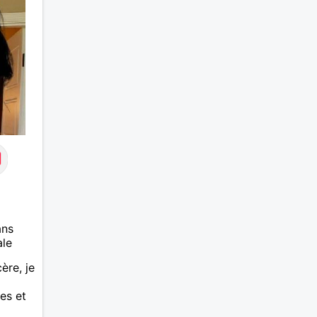
ans
ale
ère, je
es et