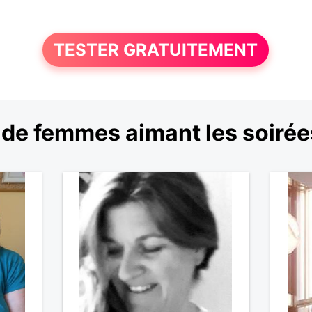
TESTER GRATUITEMENT
de femmes aimant les soirée