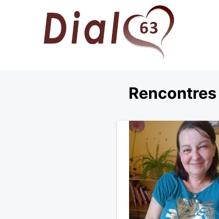
Rencontres 