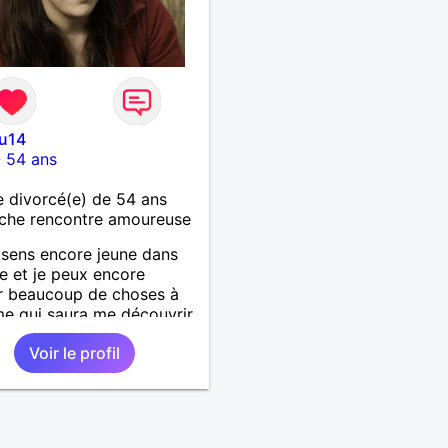
u14
-
54 ans
 divorcé(e) de 54 ans
che rencontre amoureuse
sens encore jeune dans
e et je peux encore
r beaucoup de choses à
e qui saura me découvrir.
Voir le profil