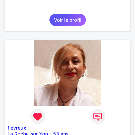
Voir le profil
f evreux
La Roche-sur-Yon
-
53 ans