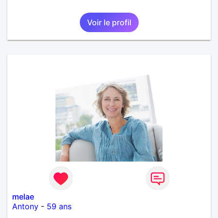
Voir le profil
melae
Antony
-
59 ans