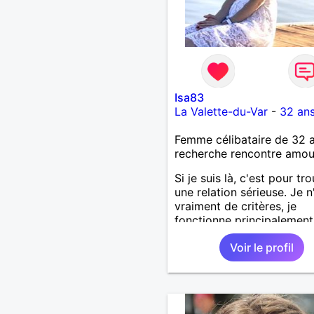
Isa83
La Valette-du-Var
-
32 an
Femme célibataire de 32 
recherche rencontre amo
Si je suis là, c'est pour tr
une relation sérieuse. Je n
vraiment de critères, je
fonctionne principalement
feeling. J'ai pas mal les
Voir le profil
randonnées, la musique et
voyages.