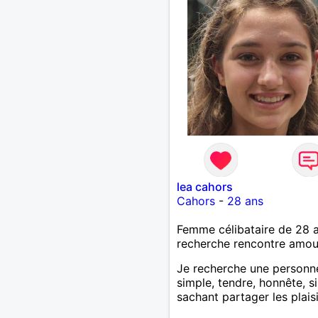
lea cahors
Cahors
-
28 ans
Femme célibataire de 28 
recherche rencontre amo
Je recherche une personn
simple, tendre, honnête, s
sachant partager les plaisi