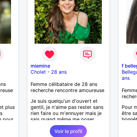
miemine
f bell
Cholet
-
28 ans
Belleg
ans
ans
Femme célibataire de 28 ans
ureuse
recherche rencontre amoureuse
Femme 
recher
Je suis quelqu'un d'ouvert et
et plus
gentil, je n'aime pas rester sans
Pour m
as
rien faire ou m'ennuyer mais je
être s
n pour
sais quand même me poser
honnêt
quand il le faut. Ouverte à une
Voir le profil
belle rencontre sur Cholet ou les