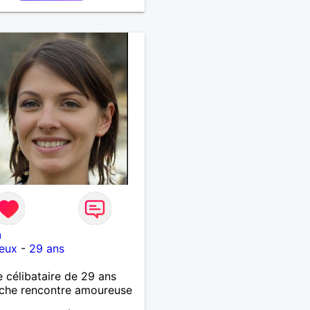
a
ueux
-
29 ans
célibataire de 29 ans
che rencontre amoureuse