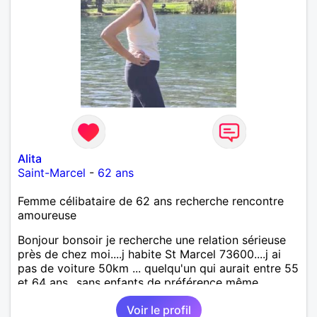
Alita
Saint-Marcel
-
62 ans
Femme célibataire de 62 ans recherche rencontre
amoureuse
Bonjour bonsoir je recherche une relation sérieuse
près de chez moi....j habite St Marcel 73600....j ai
pas de voiture 50km ... quelqu'un qui aurait entre 55
et 64 ans...sans enfants de préférence même
adultes et qui n aurait garder aucun contact avec
Voir le profil
une où plusieurs ex...si vous correspondez à ma