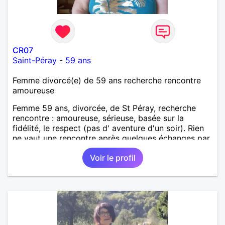
CR07
Saint-Péray
-
59 ans
Femme divorcé(e) de 59 ans recherche rencontre
amoureuse
Femme 59 ans, divorcée, de St Péray, recherche
rencontre : amoureuse, sérieuse, basée sur la
fidélité, le respect (pas d' aventure d'un soir). Rien
ne vaut une rencontre après quelques échanges par
messages pour savoir si il y a un feeling entre les
Voir le profil
deux et le désir de se revoir. Au plaisir de se
découvrir...