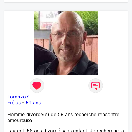
œuvre » disait Arthur Schopenhauer, philosophe
allemand que j’adore. J’aime discuter sans pour
autant être trop locace. Je suis bourré de qualités
avec très peu de défauts. Je suis altruiste,
bienveillant, empathique, attentionné, honnête,
respectueux, doux de caractère et compréhensif : je
laisse « glisser » beaucoup de choses. Mais ne vous
m’éprenez pas Mesdames, si une personne que
j’aime me trahit une fois, il n’y aura pas de seconde
chance et je l’effacerai à « vitam eternam ».
Néanmoins, je suis un tout petit peu maniaque ainsi
qu’impatient. J’essaye de faire des efforts. Rien de
bien dramatique ! Du moins je le pense……Je suis un
homme facile à vivre. À vous si vous le souhaitez,
d’apprendre à me connaître davantage. J’en serai
ravi….A très bientôt je l’espère.
Lorenzo7
Fréjus
-
59 ans
Homme divorcé(e) de 59 ans recherche rencontre
amoureuse
Laurent, 58 ans divorcé sans enfant. Je recherche la