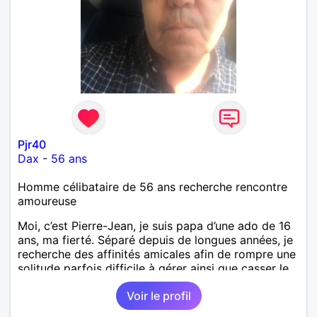
Pjr40
Dax
-
56 ans
Homme célibataire de 56 ans recherche rencontre
amoureuse
Moi, c’est Pierre-Jean, je suis papa d’une ado de 16
ans, ma fierté. Séparé depuis de longues années, je
recherche des affinités amicales afin de rompre une
solitude parfois difficile à gérer ainsi que casser le
vague à l’âme. L’amitié reste extrêmement
Voir le profil
importante à mes yeux mais peut se décliner en des
sentiments plus puissants. « Le temps fera son