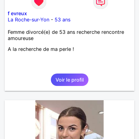
f evreux
La Roche-sur-Yon
-
53 ans
Femme divorcé(e) de 53 ans recherche rencontre
amoureuse
A la recherche de ma perle !
Voir le profil