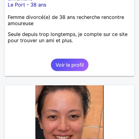
Le Port
-
38 ans
Femme divorcé(e) de 38 ans recherche rencontre
amoureuse
Seule depuis trop longtemps, je compte sur ce site
pour trouver un ami et plus.
Voir le profil