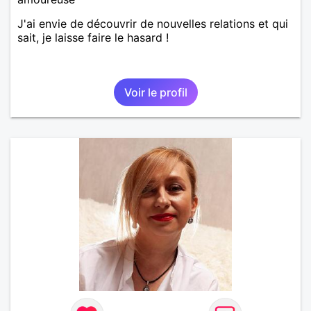
J'ai envie de découvrir de nouvelles relations et qui
sait, je laisse faire le hasard !
Voir le profil