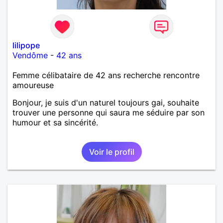
lilipope
Vendôme
-
42 ans
Femme célibataire de 42 ans recherche rencontre
amoureuse
Bonjour, je suis d'un naturel toujours gai, souhaite
trouver une personne qui saura me séduire par son
humour et sa sincérité.
Voir le profil