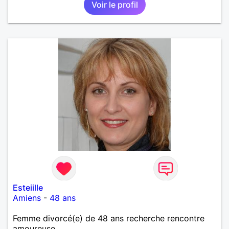
Voir le profil
Esteiille
Amiens
-
48 ans
Femme divorcé(e) de 48 ans recherche rencontre
amoureuse