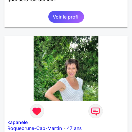
Voir le profil
kapanele
Roquebrune-Cap-Martin
-
47 ans