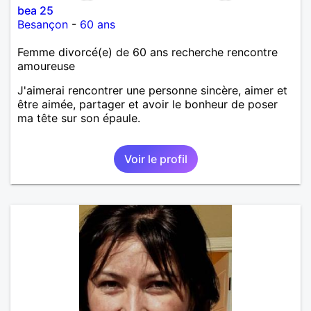
bea 25
Besançon
-
60 ans
Femme divorcé(e) de 60 ans recherche rencontre
amoureuse
J'aimerai rencontrer une personne sincère, aimer et
être aimée, partager et avoir le bonheur de poser
ma tête sur son épaule.
Voir le profil