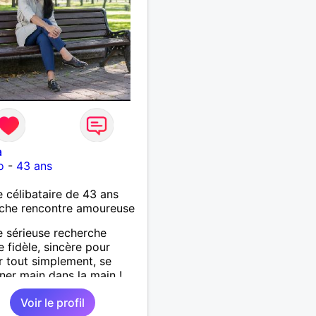
a
o
-
43 ans
célibataire de 43 ans
che rencontre amoureuse
 sérieuse recherche
fidèle, sincère pour
r tout simplement, se
er main dans la main !
Voir le profil