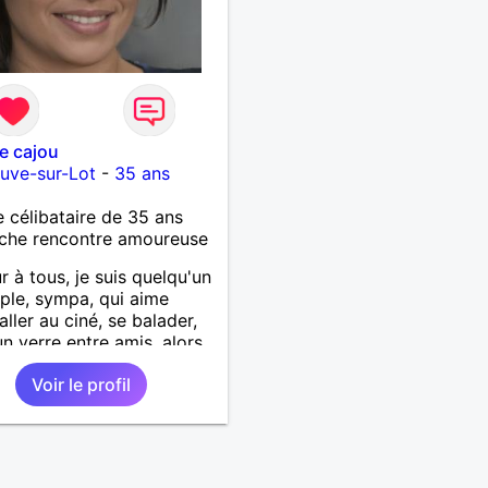
e cajou
euve-sur-Lot
-
35 ans
célibataire de 35 ans
che rencontre amoureuse
r à tous, je suis quelqu'un
ple, sympa, qui aime
 aller au ciné, se balader,
un verre entre amis, alors
tez pas à me laisser un
Voir le profil
ge.