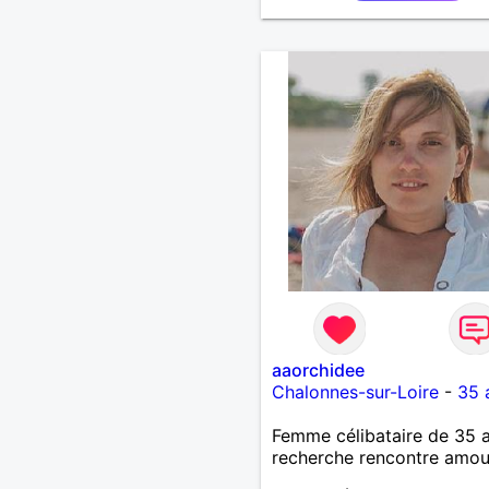
aaorchidee
Chalonnes-sur-Loire
-
35 
Femme célibataire de 35 
recherche rencontre amo