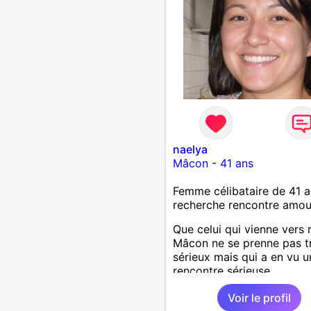
naelya
Mâcon
-
41 ans
Femme célibataire de 41 a
recherche rencontre amo
Que celui qui vienne vers
Mâcon ne se prenne pas t
sérieux mais qui a en vu u
rencontre sérieuse.
Voir le profil