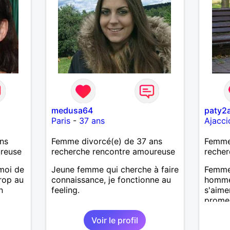
medusa64
paty2
Paris
-
37 ans
Ajacci
ns
Femme divorcé(e) de 37 ans
Femme 
ureuse
recherche rencontre amoureuse
recher
 moi de
Jeune femme qui cherche à faire
Femme
rop au
connaissance, je fonctionne au
homme 
n
feeling.
s'aime
promen
Voir le profil