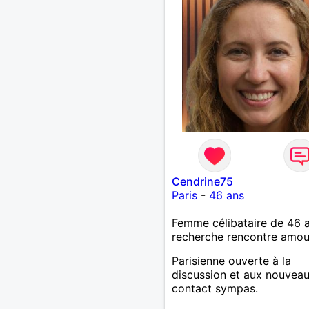
Cendrine75
Paris
-
46 ans
Femme célibataire de 46 
recherche rencontre amo
Parisienne ouverte à la
discussion et aux nouvea
contact sympas.