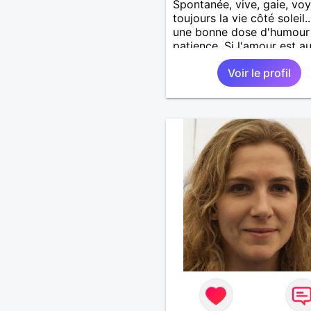
Spontanée, vive, gaie, vo
toujours la vie côté soleil.
une bonne dose d'humour
patience. Si l'amour est a
du chemin, je saurais le
Voir le profil
reconnaître !