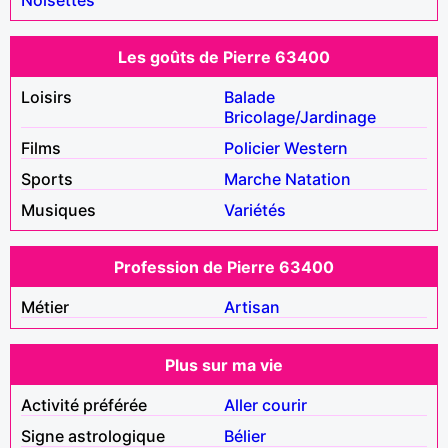
Les goûts de Pierre 63400
Loisirs
Balade
Bricolage/Jardinage
Films
Policier
Western
Sports
Marche
Natation
Musiques
Variétés
Profession de Pierre 63400
Métier
Artisan
Plus sur ma vie
Activité préférée
Aller courir
Signe astrologique
Bélier