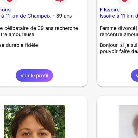
snous
F Issoire
e à 11 km de Champeix
- 39 ans
Issoire à 11 km
célibataire de 39 ans recherche
Femme divorcé(e
ntre amoureuse
rencontre amou
se durable fidèle
Bonjour, si je su
pouvoir faire de
Voir le profil
V