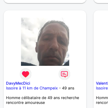
chouchouter et me mettre en valeur, me
donner son amour et attention. Merci de
m'avoir lu et à bientôt...
DavyMecDici
Valent
Issoire à 11 km de Champeix
- 49 ans
Issoir
Homme célibataire de 49 ans recherche
Homme 
rencontre amoureuse
renco