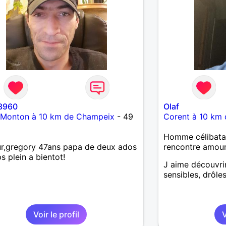
3960
Olaf
-Monton à 10 km de Champeix
- 49
Corent à 10 km
Homme célibatai
r,gregory 47ans papa de deux ados
rencontre amou
s plein a bientot!
J aime découvri
sensibles, drôle
Voir le profil
V