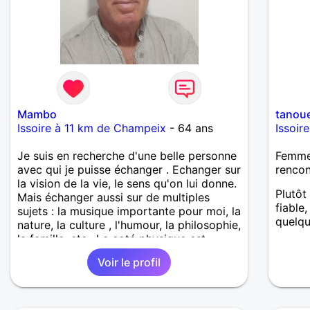
Mambo
tanou
Issoire à 11 km de Champeix
- 64 ans
Issoir
Je suis en recherche d'une belle personne
Femme 
avec qui je puisse échanger . Echanger sur
rencon
la vision de la vie, le sens qu'on lui donne.
Plutôt
Mais échanger aussi sur de multiples
fiable,
sujets : la musique importante pour moi, la
quelqu
nature, la culture , l'humour, la philosophie,
la famille, etc.. Le coté physique est
primordial pour moi mais comme pour
Voir le profil
tout le monde j'imagine : il faut qu'il y ait
une attirance réciproque et spontanée. Je
n'ai pas de tabous mais je sais ce que je
ne veux pas. Je ne veux pas être le