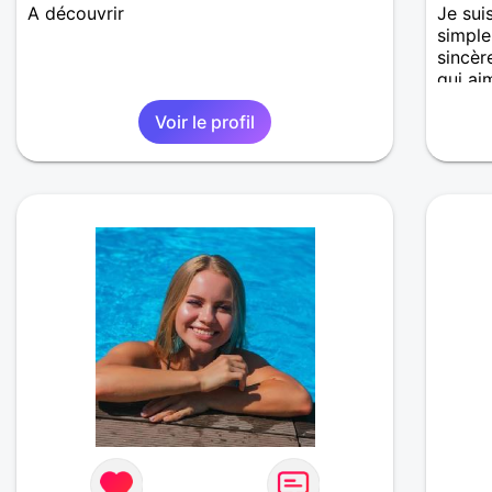
A découvrir
Je sui
simple
sincèr
qui ai
verre,
Voir le profil
pays...
recher
fille 
sincèr