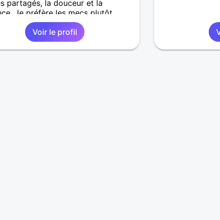
res partagés, la douceur et la
nce. Je préfère les mecs plutôt
eux pas trop ceux qui baissent les
Voir le profil
V