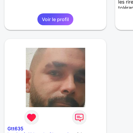
les ri
toléra
ambiti
Voir le profil
bras.
Gtt635