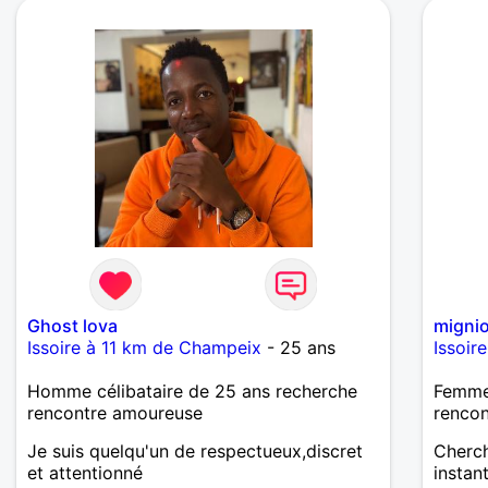
thérapeute de l'autre ( je pense surtout
aux problèmes psys..), je ne veux pas me
compliquer la vie, je ne veux pas de
chantage à quoi que ce soit. Je veux le
respect de l'autre et de sa liberté, la
douceur, la tendresse, l'humour,
l'intelligence, le sens de ce qui est
important et de ce qui ne l'est pas. Je ne
cherche pas forcément à vivre à plein
temps avec cette belle âme. Donc, une
relation épisodique me conviendrait très
bien..
Ghost lova
migni
Issoire à 11 km de Champeix
- 25 ans
Issoir
Homme célibataire de 25 ans recherche
Femme 
rencontre amoureuse
renco
Je suis quelqu'un de respectueux,discret
Cherc
et attentionné
instan