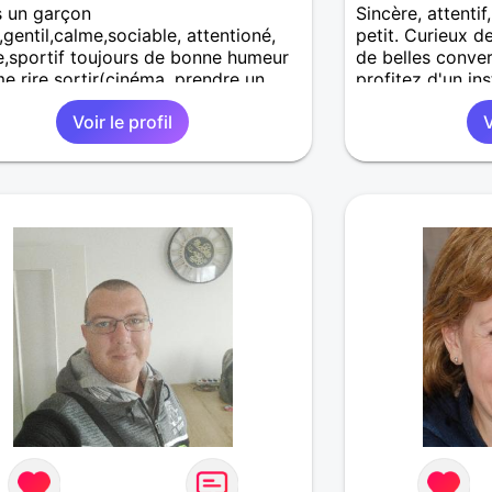
s un garçon
Sincère, attenti
,gentil,calme,sociable, attentioné,
petit. Curieux d
e,sportif toujours de bonne humeur
de belles convers
me rire sortir(cinéma, prendre un
profitez d'un ins
randonnée etc.. )voyager(villes,
prairies en fleur
Voir le profil
V
) et qui est aussi très famille Je
découvrir nos d
che une relation sérieuse avec une
Novice et assez 
simple sans prise de tête douce
douceurs, cares
e et qui a des valeurs et du respect.
respectueusemen
emmène ! Relatio
Je peux me dépl