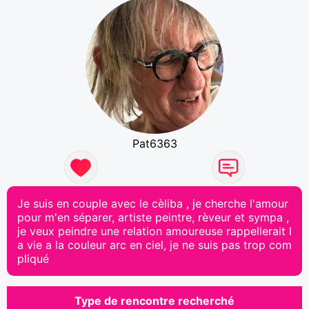
Pat6363
Je suis en couple avec le cèliba , je cherche l'amour
pour m'en séparer, artiste peintre, rèveur et sympa ,
je veux peindre une relation amoureuse rappellerait l
a vie a la couleur arc en ciel, je ne suis pas trop com
pliqué
Type de rencontre recherché