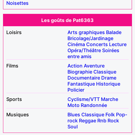
Noisettes
Les goûts de Pat6363
Loisirs
Arts graphiques
Balade
Bricolage/Jardinage
Cinéma
Concerts
Lecture
Opéra/Théâtre
Soirées
entre amis
Films
Action
Aventure
Biographie
Classique
Documentaire
Drame
Fantastique
Historique
Policier
Sports
Cyclisme/VTT
Marche
Moto
Randonnée
Musiques
Blues
Classique
Folk
Pop-
rock
Reggae
Rnb
Rock
Soul