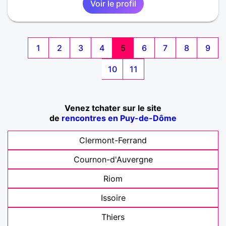
Voir le profil
1
2
3
4
5
6
7
8
9
10
11
Venez tchater sur le site
de
rencontres en Puy-de-Dôme
Clermont-Ferrand
Cournon-d'Auvergne
Riom
Issoire
Thiers