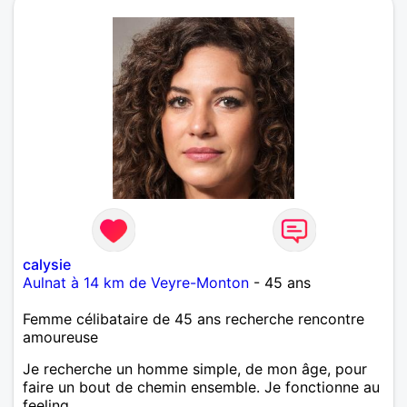
calysie
Aulnat à 14 km de Veyre-Monton
- 45 ans
Femme célibataire de 45 ans recherche rencontre
amoureuse
Je recherche un homme simple, de mon âge, pour
faire un bout de chemin ensemble. Je fonctionne au
feeling.