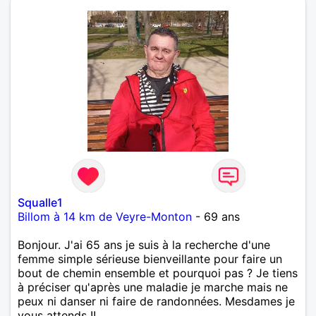
Squalle1
Billom à 14 km de Veyre-Monton
- 69 ans
Bonjour. J'ai 65 ans je suis à la recherche d'une
femme simple sérieuse bienveillante pour faire un
bout de chemin ensemble et pourquoi pas ? Je tiens
à préciser qu'après une maladie je marche mais ne
peux ni danser ni faire de randonnées. Mesdames je
vous attends !!