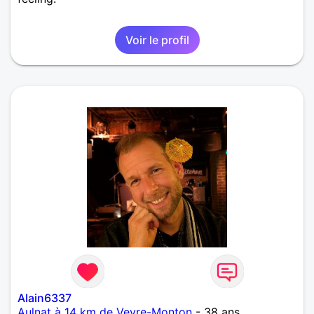
Voir le profil
Alain6337
Aulnat à 14 km de Veyre-Monton
- 38 ans