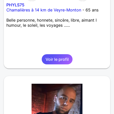
PHYLS75
Chamalières à 14 km de Veyre-Monton
- 65 ans
Belle personne, honnete, sincère, libre, aimant l
humour, le soleil, les voyages ......
Voir le profil