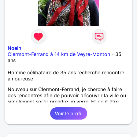
Noein
Clermont-Ferrand à 14 km de Veyre-Monton
- 35
ans
Homme célibataire de 35 ans recherche rencontre
amoureuse
Nouveau sur Clermont-Ferrand, je cherche à faire
des rencontres afin de pouvoir découvrir la ville ou
simplement sortir prendre un verre. Et peut être
rencontrer la personne qui marchera avec moi dans
Voir le profil
cette nouvelle aventure. Je suis curieux, un peu
badin et pour le reste pourquoi ne pas en discuter
😁