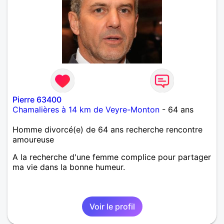
Pierre 63400
Chamalières à 14 km de Veyre-Monton
- 64 ans
Homme divorcé(e) de 64 ans recherche rencontre
amoureuse
A la recherche d'une femme complice pour partager
ma vie dans la bonne humeur.
Voir le profil